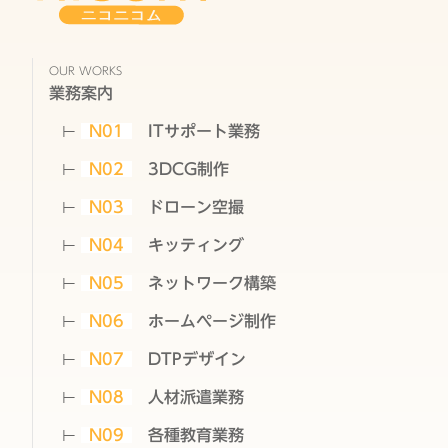
OUR WORKS
業務案内
N01
ITサポート業務
N02
3DCG制作
N03
ドローン空撮
N04
キッティング
N05
ネットワーク構築
N06
ホームページ制作
N07
DTPデザイン
N08
人材派遣業務
N09
各種教育業務