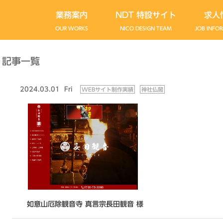
業務案内
NDT 特設サイト
求人
OUR WORKS
NICO DESIGN TEAM
JOB INFO
記事一覧
2024.03.01
Fri
WEBサイト制作実績
神社仏閣
如意山厄除観音寺 真言宗長田観音 様